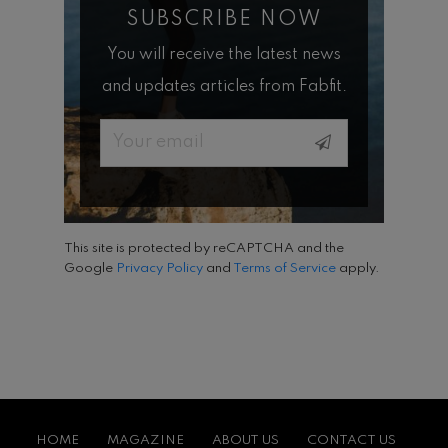
SUBSCRIBE NOW
You will receive the latest news
and updates articles from Fabfit.
Email
This site is protected by reCAPTCHA and the
Google
Privacy Policy
and
Terms of Service
apply.
HOME
MAGAZINE
ABOUT US
CONTACT US