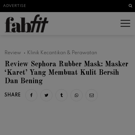
Sea
ADVERTISE
Review
Klinik Kecantikan & Perawatan
Review Sephora Rubber Mask: Masker
‘Karet’ Yang Membuat Kulit Bersih
Dan Bening
SHARE
Share on facebook
Share on twitter
Share on tumblr
Share via whatsapp
Share via email