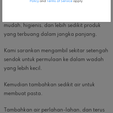
Policy
and
Terms of Service
apply.
masker wajah secara teratur – itu membuat
pengalaman maskeran lebih nyaman,
mudah, higienis, dan lebih sedikit produk
yang terbuang dalam jangka panjang.
Kami sarankan mengambil sekitar setengah
sendok untuk permulaan ke dalam wadah
yang lebih kecil.
Kemudian tambahkan sedikit air untuk
membuat pasta.
Tambahkan air perlahan-lahan, dan terus