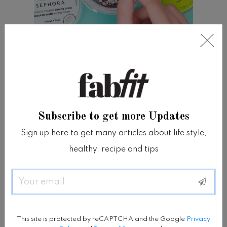
Cara menggunakan Sephora Rubber
Mask
Sebelum Anda mengaplikasikan produk ini,
Subscribe to get more Updates
siapkan sebuah wadah kecil (Anda bisa
Sign up here to get many articles about life style,
menggunakan kembali mask jars lama yang
healthy, recipe and tips
masih Anda simpan jika ada) dan aplikator
masker jika Anda memilikinya.
Email
Ini adalah alat yang sangat bagus untuk
This site is protected by reCAPTCHA and the Google
Privacy
dimiliki jika Anda suka menggunakan