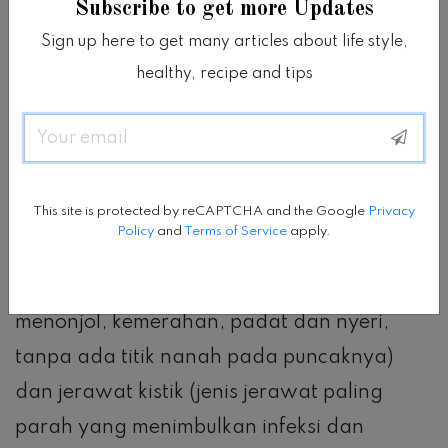
Subscribe to get more Updates
– Mengurangi kemerahan
Sign up here to get many articles about life style,
healthy, recipe and tips
– Saat bagian tertentu di kulit terasa
kencang karena kekeringan
Email
Sebagai pengobatan jerawat, produk ini
This site is protected by reCAPTCHA and the Google
Privacy
hanya bisa bekerja dengan baik pada
Policy
and
Terms of Service
apply.
jerawat pustula (jerawat bernanah), tetapi
tidak pada jerawat papula (jerawat yang
menonjol, kemerahan, padat dan nyeri,
tanpa ada titik nanah pada puncaknya)
dan jerawat kistik (jenis jerawat paling
parah yang menimbulkan infeksi dan