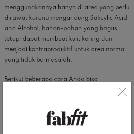
menggunakannya hanya di area yang perlu
dirawat karena mengandung Salicylic Acid
and Alcohol, bahan-bahan yang bagus,
tetapi dapat membuat kulit kering dan
menjadi kontraproduktif untuk area normal
yang tidak bermasalah.
Berikut beberapa cara Anda bisa
menggunakan gel ini:
– Sebagai pengobatan jerawat, noda
jerawat dan bintik hitam