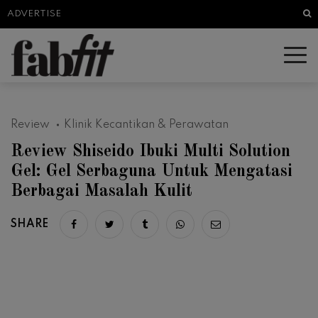
Sea
ADVERTISE
Review
Klinik Kecantikan & Perawatan
Review Shiseido Ibuki Multi Solution
Gel: Gel Serbaguna Untuk Mengatasi
Berbagai Masalah Kulit
SHARE
Share on facebook
Share on twitter
Share on tumblr
Share via whatsapp
Share via email