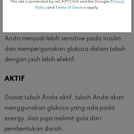
This site is protected by reCAPTCHA and the Google
Privacy
Policy
and
Terms of Service
apply.
Menurunkan sekitar 5 sampai 10% berat
badan secara rutin bisa membantu badan
Anda menjadi lebih sensitive pada insulin
dan mempergunakan glukosa dalam tubuh
dengan jauh lebih efektif.
AKTIF
Disaat tubuh Anda aktif, tubuh Anda akan
menggunakan glukosa yang ada pada
energy, dan juga melimit gula dari
pembentukan darah.