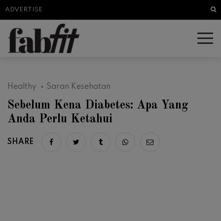
Sea
ADVERTISE
Healthy
Saran Kesehatan
Sebelum Kena Diabetes: Apa Yang
Anda Perlu Ketahui
SHARE
Share on facebook
Share on twitter
Share on tumblr
Share via whatsapp
Share via email