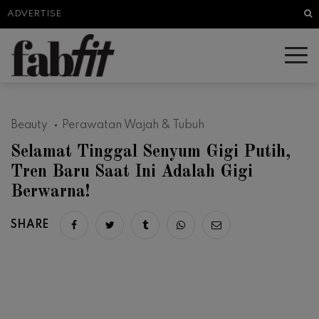
Sea
ADVERTISE
Beauty
Perawatan Wajah & Tubuh
Selamat Tinggal Senyum Gigi Putih,
Tren Baru Saat Ini Adalah Gigi
Berwarna!
SHARE
Share on facebook
Share on twitter
Share on tumblr
Share via whatsapp
Share via email