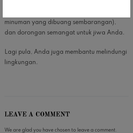
jongkok seperti burpee serta membungkuk
untuk memungut bungkus rokok dan kaleng
minuman yang dibuang sembarangan),
dan dorongan semangat untuk jiwa Anda.
Lagi pula, Anda juga membantu melindungi
lingkungan.
LEAVE A COMMENT
We are glad you have chosen to leave a comment.