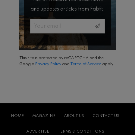
and updates articles from Fabfit.
Email
This site is protected by reCAPTCHA and the
Google
Privacy Policy
and
Terms of Service
apply.
HOME
MAGAZINE
ABOUT US
CONTACT US
ADVERTISE
TERMS & CONDITIONS