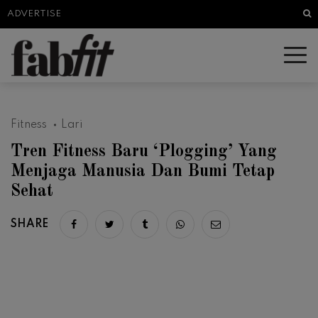
Sea
ADVERTISE
Fitness
Lari
Tren Fitness Baru ‘Plogging’ Yang
Menjaga Manusia Dan Bumi Tetap
Sehat
SHARE
Share on facebook
Share on twitter
Share on tumblr
Share via whatsapp
Share via email