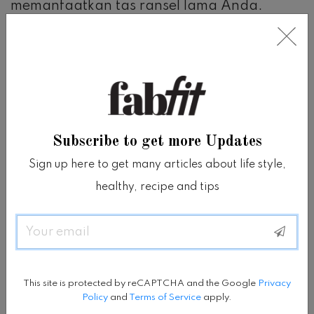
memanfaatkan tas ransel lama Anda.
Yang Anda perlukan untuk plogging adalah
sepatu lari, tas atau kantong untuk sampah,
dan idealnya sepasang sarung tangan
untuk melindungi tangan Anda dari sampah
Subscribe to get more Updates
yang lebih kotor yang Anda temui di
Sign up here to get many articles about life style,
sepanjang rute yang Anda lalui.
healthy, recipe and tips
Dan sebagai imbalan atas usaha Anda,
Email
Anda akan diberi hadiah kesehatan atas
olahraga yang Anda lakukan terhadap kaki
This site is protected by reCAPTCHA and the Google
Privacy
Anda, otot inti Anda (dari semua gerakan
Policy
and
Terms of Service
apply.