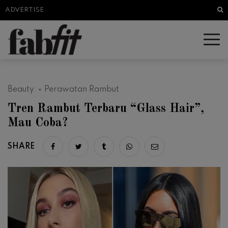
Sea
ADVERTISE
Beauty
Perawatan Rambut
Tren Rambut Terbaru “Glass Hair”,
Mau Coba?
SHARE
Share on facebook
Share on twitter
Share on tumblr
Share via whatsapp
Share via email