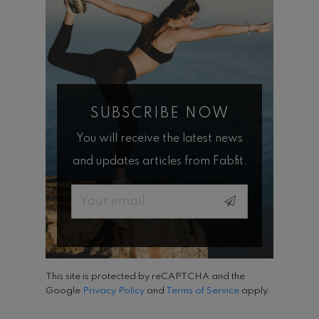
SUBSCRIBE NOW
You will receive the latest news
and updates articles from Fabfit.
Email
This site is protected by reCAPTCHA and the
Google
Privacy Policy
and
Terms of Service
apply.