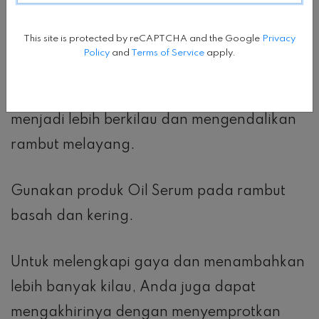
Yepez, yang menata gaya rambut bob glass
This site is protected by reCAPTCHA and the Google
Privacy
hair untuk Hailey Baldwin, mengatakan
Policy
and
Terms of Service
apply.
bahwa menyelesaikan tampilan dengan
minyak rambut akan membuat rambut
menjadi lebih berkilau dan mengendalikan
rambut melayang.
Gunakan produk Oil Serum pada rambut
basah dan kering.
Untuk melengkapi gaya dan menambahkan
lebih banyak kilau, Anda juga dapat
mengakhirinya dengan menyemprotkan