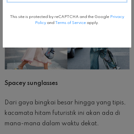
This site is protected by reCAPTCHA and the Google
Privacy
Policy
and
Terms of Service
apply.
Spacey sunglasses
Dari gaya bingkai besar hingga yang tipis,
kacamata hitam futuristik ini akan ada di
mana-mana dalam waktu dekat.