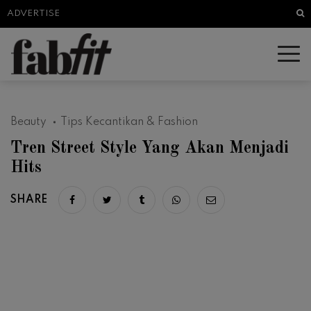
Sea
ADVERTISE
Beauty
Tips Kecantikan & Fashion
Tren Street Style Yang Akan Menjadi
Hits
SHARE
Share on facebook
Share on twitter
Share on tumblr
Share via whatsapp
Share via email