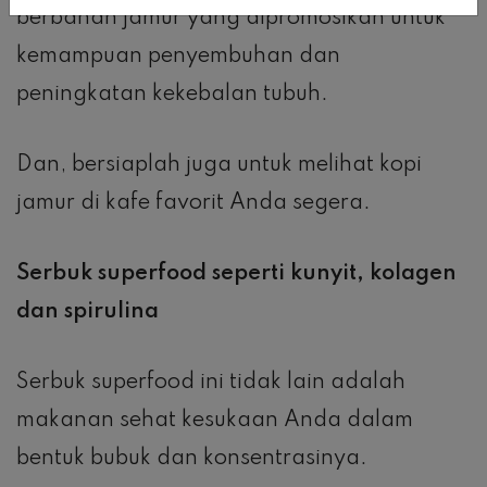
berbahan jamur yang dipromosikan untuk
kemampuan penyembuhan dan
peningkatan kekebalan tubuh.
Dan, bersiaplah juga untuk melihat kopi
jamur di kafe favorit Anda segera.
Serbuk superfood seperti kunyit, kolagen
dan spirulina
Serbuk superfood ini tidak lain adalah
makanan sehat kesukaan Anda dalam
bentuk bubuk dan konsentrasinya.