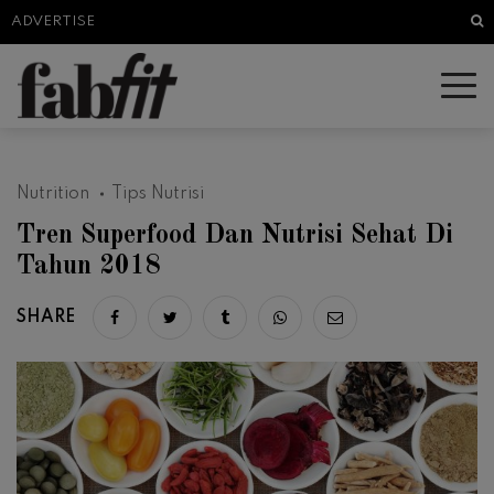
Sea
ADVERTISE
Nutrition
Tips Nutrisi
Tren Superfood Dan Nutrisi Sehat Di
Tahun 2018
SHARE
Share on facebook
Share on twitter
Share on tumblr
Share via whatsapp
Share via email