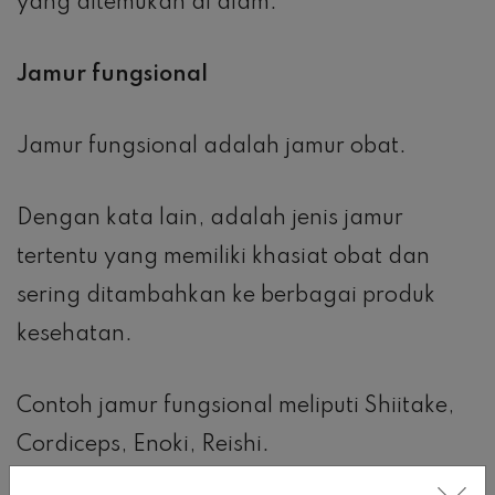
yang ditemukan di alam.
Jamur fungsional
Jamur fungsional
adalah jamur obat.
Dengan kata lain, adalah jenis jamur
tertentu yang memiliki khasiat obat dan
sering ditambahkan ke berbagai produk
kesehatan.
Contoh jamur fungsional meliputi Shiitake,
Cordiceps, Enoki, Reishi.