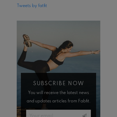
Tweets by fatfit
SUBSCRIBE NOW
You will receive the latest news
and updates articles from Fabfit.
Email