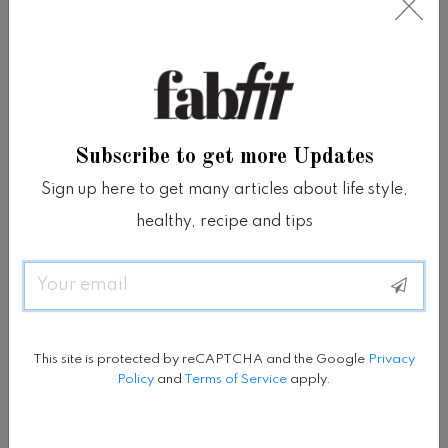
Berbagai jenis jamur yang berbeda telah
digunakan oleh tabib di Cina dan Jepang
selama berabad-abad untuk mengobati
berbagai penyakit.
Subscribe to get more Updates
Dengan jamur shiitake, reishi dan maitake
Sign up here to get many articles about life style,
healthy, recipe and tips
yang paling sering disebut, varietas jamur
yang biasa dimasak ini diketahui dapat
Email
meningkatkan aktivitas sistem kekebalan
tubuh.
This site is protected by reCAPTCHA and the Google
Privacy
Policy
and
Terms of Service
apply.
Dengan demikian, akan ada banyak jenis
bubuk jamur dan minuman suplemen