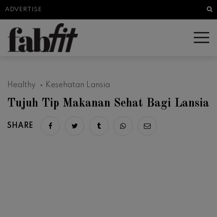
Sea
ADVERTISE
Healthy
Kesehatan Lansia
Tujuh Tip Makanan Sehat Bagi Lansia
SHARE
Share on facebook
Share on twitter
Share on tumblr
Share via whatsapp
Share via email