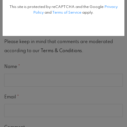
This site is protected by reCAPTCHA and the Google
Privacy
Policy
and
Terms of Service
apply.
LEAVE A COMMENT
We are glad you have chosen to leave a comment.
Please keep in mind that comments are moderated
according to our
Terms & Conditions
.
Name
*
Email
*