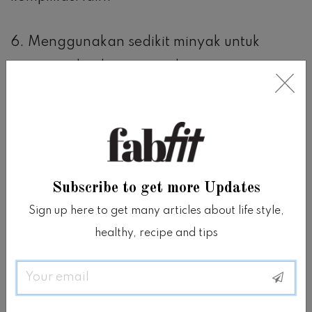
6. Menggunakan sedikit minyak untuk
menumis dan kurangi makanan yang
digoreng.
Perbanyak makanan yang diolah dengan
dipanggang atau direbus karena makanan
tersebut mudah dicerna.
Subscribe to get more Updates
Sign up here to get many articles about life style,
7. Membuat masakan yang lunak dan
healthy, recipe and tips
mudah dikunyah sehingga kesehatan gigi
Email
terjaga.