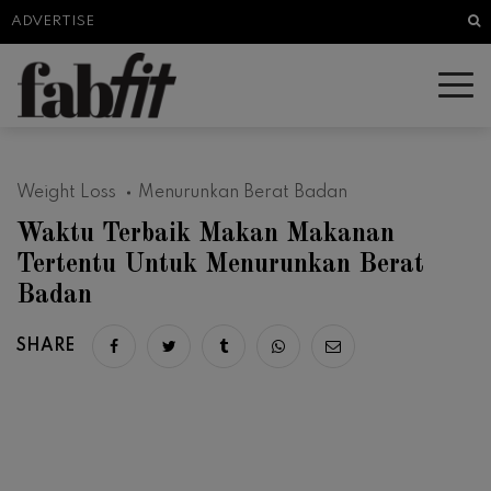
Sea
ADVERTISE
Weight Loss
Menurunkan Berat Badan
Waktu Terbaik Makan Makanan
Tertentu Untuk Menurunkan Berat
Badan
SHARE
Share on facebook
Share on twitter
Share on tumblr
Share via whatsapp
Share via email