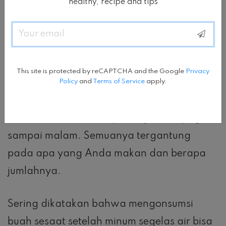
bisa menyebabkan masalah pencernaan.
healthy, recipe and tips
Email
Oleh karena itu, yang terbaik adalah
mengonsumsinya di pagi hari.
This site is protected by reCAPTCHA and the Google
Privacy
Policy
and
Terms of Service
apply.
Buah-buahan
Buah bisa dimakan kapan saja, dari pagi
sampai malam. Semuanya tergantung
pada apa yang Anda makan dan berapa
jumlahnya.
Sering dikatakan bahwa mengonsumsi
buah sesaat setelah minum segelas air bisa