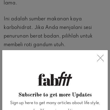
lama.
Ini adalah sumber makanan kaya
karbohidrat. Jika Anda menjalani sesi
penurunan berat badan, pilihlah untuk
membeli roti gandum utuh.
Studi mengungkapkan bahwa dua potong
roti panggang untuk sarapan dapat
bertindak sebagai penekan nafsu makan
alami dan mengurangi rasa lapar.
Subscribe to get more Updates
Namun, mengonsumsi roti di malam hari
Sign up here to get many articles about life style,